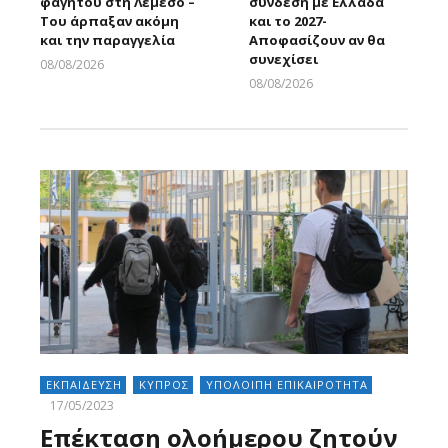
φαγητού στη Λεμεσό –
σύνδεση με Ελλάδα
Του άρπαξαν ακόμη
και το 2027-
και την παραγγελία
Αποφασίζουν αν θα
συνεχίσει
08/08/2026
Larnakaonline
08/08/2026
Larnakaonline
ΕΚΠΑΙΔΕΥΣΗ
ΚΥΠΡΟΣ
ΥΠΟΛΟΙΠΗ ΕΠΙΚΑΙΡΟΤΗΤΑ
17/05/2023
Επέκταση ολοήμερου ζητούν