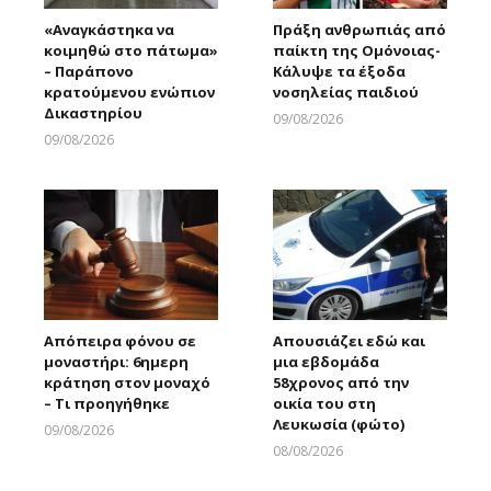
«Αναγκάστηκα να
Πράξη ανθρωπιάς από
κοιμηθώ στο πάτωμα»
παίκτη της Ομόνοιας-
– Παράπονο
Κάλυψε τα έξοδα
κρατούμενου ενώπιον
νοσηλείας παιδιού
Δικαστηρίου
09/08/2026
Larnakaonline
09/08/2026
Larnakaonline
Απόπειρα φόνου σε
Απουσιάζει εδώ και
μοναστήρι: 6ημερη
μια εβδομάδα
κράτηση στον μοναχό
58χρονος από την
– Τι προηγήθηκε
οικία του στη
Λευκωσία (φώτο)
09/08/2026
Larnakaonline
08/08/2026
Larnakaonline