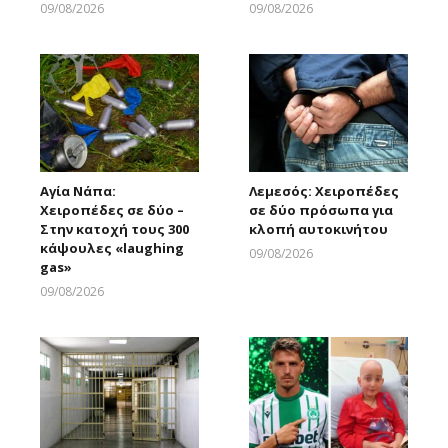
09/08/2026
09/08/2026
Larnakaonline
Larnakaonline
Αγία Νάπα:
Λεμεσός: Χειροπέδες
Χειροπέδες σε δύο –
σε δύο πρόσωπα για
Στην κατοχή τους 300
κλοπή αυτοκινήτου
κάψουλες «laughing
09/08/2026
gas»
Larnakaonline
09/08/2026
Larnakaonline