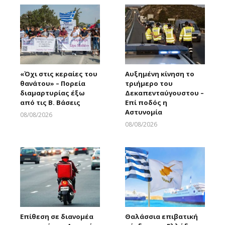
«Όχι στις κεραίες του
Αυξημένη κίνηση το
θανάτου» – Πορεία
τριήμερο του
διαμαρτυρίας έξω
Δεκαπενταύγουστου –
από τις Β. Βάσεις
Επί ποδός η
Αστυνομία
08/08/2026
Larnakaonline
08/08/2026
Larnakaonline
Επίθεση σε διανομέα
Θαλάσσια επιβατική