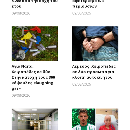
5.288 από την αρχή του
σφετερισμό ε/κ
έτου
περιουσιών
09/08/2026
09/08/2026
Larnakaonline
Larnakaonline
Αγία Νάπα:
Λεμεσός: Χειροπέδες
Χειροπέδες σε δύο –
σε δύο πρόσωπα για
Στην κατοχή τους 300
κλοπή αυτοκινήτου
κάψουλες «laughing
09/08/2026
gas»
Larnakaonline
09/08/2026
Larnakaonline