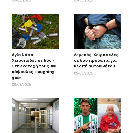
09/08/2026
09/08/2026
Larnakaonline
Larnakaonline
Αγία Νάπα:
Λεμεσός: Χειροπέδες
Χειροπέδες σε δύο –
σε δύο πρόσωπα για
Στην κατοχή τους 300
κλοπή αυτοκινήτου
κάψουλες «laughing
09/08/2026
gas»
Larnakaonline
09/08/2026
Larnakaonline