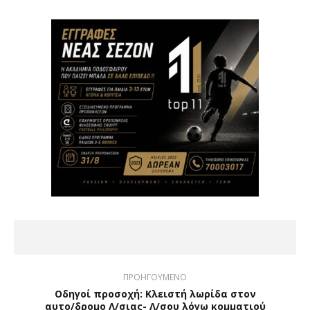
ΠΡΟΗΓΟΥΜΕΝΟ
Οδηγοί προσοχή: Κλειστή λωρίδα στον
αυτο/δρομο Λ/σιας- Λ/σου λόγω κομματιού