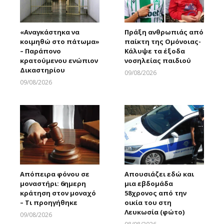
«Αναγκάστηκα να
Πράξη ανθρωπιάς από
κοιμηθώ στο πάτωμα»
παίκτη της Ομόνοιας-
– Παράπονο
Κάλυψε τα έξοδα
κρατούμενου ενώπιον
νοσηλείας παιδιού
Δικαστηρίου
09/08/2026
Larnakaonline
09/08/2026
Larnakaonline
Απόπειρα φόνου σε
Απουσιάζει εδώ και
μοναστήρι: 6ημερη
μια εβδομάδα
κράτηση στον μοναχό
58χρονος από την
– Τι προηγήθηκε
οικία του στη
Λευκωσία (φώτο)
09/08/2026
Larnakaonline