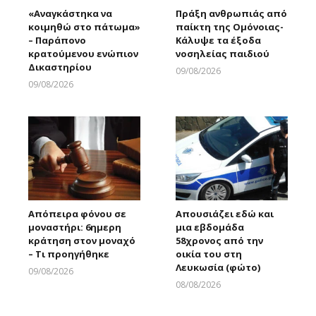
«Αναγκάστηκα να
Πράξη ανθρωπιάς από
κοιμηθώ στο πάτωμα»
παίκτη της Ομόνοιας-
– Παράπονο
Κάλυψε τα έξοδα
κρατούμενου ενώπιον
νοσηλείας παιδιού
Δικαστηρίου
09/08/2026
Larnakaonline
09/08/2026
Larnakaonline
Απόπειρα φόνου σε
Απουσιάζει εδώ και
μοναστήρι: 6ημερη
μια εβδομάδα
κράτηση στον μοναχό
58χρονος από την
– Τι προηγήθηκε
οικία του στη
Λευκωσία (φώτο)
09/08/2026
Larnakaonline
08/08/2026
Larnakaonline