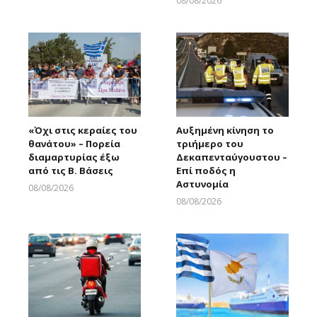
08/08/2026
Larnakaonline
«Όχι στις κεραίες του
Αυξημένη κίνηση το
θανάτου» – Πορεία
τριήμερο του
διαμαρτυρίας έξω
Δεκαπενταύγουστου –
από τις Β. Βάσεις
Επί ποδός η
Αστυνομία
08/08/2026
Larnakaonline
08/08/2026
Larnakaonline