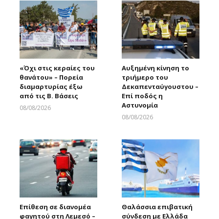
«Όχι στις κεραίες του
Αυξημένη κίνηση το
θανάτου» – Πορεία
τριήμερο του
διαμαρτυρίας έξω
Δεκαπενταύγουστου –
από τις Β. Βάσεις
Επί ποδός η
Αστυνομία
08/08/2026
Larnakaonline
08/08/2026
Larnakaonline
Επίθεση σε διανομέα
Θαλάσσια επιβατική
φαγητού στη Λεμεσό –
σύνδεση με Ελλάδα