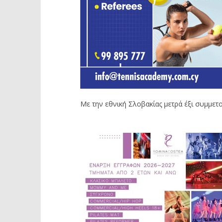
Με την εθνική Σλοβακίας μετρά έξι συμμετο