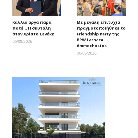
Κάλλιο αργά παρά
Με μεγάλη επιτυχία
ποτέ… Η σκυτάλη
πραγματοποιήθηκε το
στον Χρίστο Σενέκη
Friendship Party της
BPW Larnaca–
06/08/2026
Ammochostos
Larnakaonline
06/08/2026
Larnakaonline