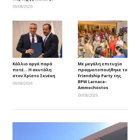
06/08/2026
Larnakaonline
Κάλλιο αργά παρά
Με μεγάλη επιτυχία
ποτέ… Η σκυτάλη
πραγματοποιήθηκε το
στον Χρίστο Σενέκη
Friendship Party της
BPW Larnaca–
06/08/2026
Ammochostos
Larnakaonline
06/08/2026
Larnakaonline