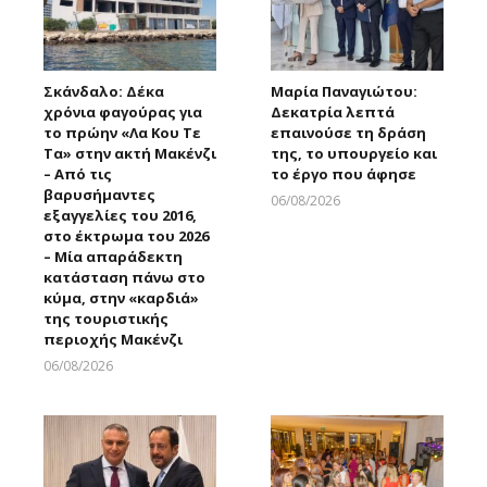
Σκάνδαλο: Δέκα
Μαρία Παναγιώτου:
χρόνια φαγούρας για
Δεκατρία λεπτά
το πρώην «Λα Κου Τε
επαινούσε τη δράση
Τα» στην ακτή Μακένζι
της, το υπουργείο και
– Από τις
το έργο που άφησε
βαρυσήμαντες
06/08/2026
εξαγγελίες του 2016,
Larnakaonline
στο έκτρωμα του 2026
– Μία απαράδεκτη
κατάσταση πάνω στο
κύμα, στην «καρδιά»
της τουριστικής
περιοχής Μακένζι
06/08/2026
Larnakaonline