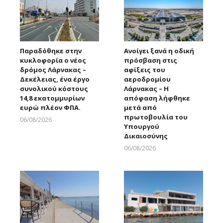
Παραδόθηκε στην
Ανοίγει ξανά η οδική
κυκλοφορία ο νέος
πρόσβαση στις
δρόμος Λάρνακας –
αφίξεις του
Δεκέλειας, ένα έργο
αεροδρομίου
συνολικού κόστους
Λάρνακας – Η
14,8 εκατομμυρίων
απόφαση λήφθηκε
ευρώ πλέον ΦΠΑ.
μετά από
πρωτοβουλία του
06/08/2026
Υπουργού
Larnakaonline
Δικαιοσύνης
06/08/2026
Larnakaonline