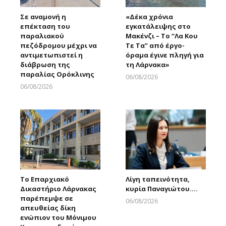
Σε αναμονή η
«Δέκα χρόνια
επέκταση του
εγκατάλειψης στο
παραλιακού
Μακένζι – Το “Λα Κου
πεζόδρομου μέχρι να
Τε Τα” από έργο-
αντιμετωπιστεί η
όραμα έγινε πληγή για
διάβρωση της
τη Λάρνακα»
παραλίας Ορόκλινης
06/08/2026
Larnakaonline
06/08/2026
Larnakaonline
Το Επαρχιακό
Λίγη ταπεινότητα,
Δικαστήριο Λάρνακας
κυρία Παναγιώτου….
παρέπεμψε σε
06/08/2026
απευθείας δίκη
Larnakaonline
ενώπιον του Μόνιμου