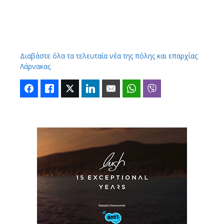
Διαβάστε όλα τα τελευταία νέα της πόλης και επαρχίας
Λάρνακας
Facebook
Like
Twitter
LinkedIn
Email
WhatsApp
Viber