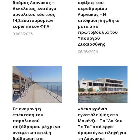
δρόμος Λάρνακας –
αφίξεις του
Δεκέλειας, ένα έργο
αεροδρομίου
συνολικού κόστους
Λάρνακας – Η
14,8 εκατομμυρίων
απόφαση λήφθηκε
ευρώ πλέον ΦΠΑ.
μετά από
πρωτοβουλία του
06/08/2026
Υπουργού
Larnakaonline
Δικαιοσύνης
06/08/2026
Larnakaonline
Σε αναμονή η
«Δέκα χρόνια
επέκταση του
εγκατάλειψης στο
παραλιακού
Μακένζι – Το “Λα Κου
πεζόδρομου μέχρι να
Τε Τα” από έργο-
αντιμετωπιστεί η
όραμα έγινε πληγή για
διάβρωση της
τη Λάρνακα»