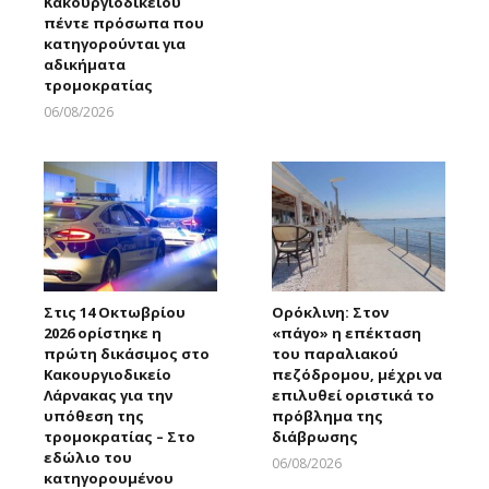
Κακουργιοδικείου
πέντε πρόσωπα που
κατηγορούνται για
αδικήματα
τρομοκρατίας
06/08/2026
Larnakaonline
Στις 14 Οκτωβρίου
Ορόκλινη: Στον
2026 ορίστηκε η
«πάγο» η επέκταση
πρώτη δικάσιμος στο
του παραλιακού
Κακουργιοδικείο
πεζόδρομου, μέχρι να
Λάρνακας για την
επιλυθεί οριστικά το
υπόθεση της
πρόβλημα της
τρομοκρατίας – Στο
διάβρωσης
εδώλιο του
06/08/2026
κατηγορουμένου
Larnakaonline