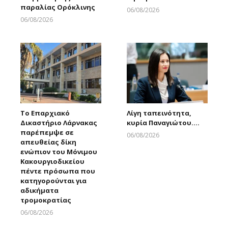
παραλίας Ορόκλινης
06/08/2026
Larnakaonline
06/08/2026
Larnakaonline
Το Επαρχιακό
Λίγη ταπεινότητα,
Δικαστήριο Λάρνακας
κυρία Παναγιώτου….
παρέπεμψε σε
06/08/2026
απευθείας δίκη
Larnakaonline
ενώπιον του Μόνιμου
Κακουργιοδικείου
πέντε πρόσωπα που
κατηγορούνται για
αδικήματα
τρομοκρατίας
06/08/2026
Larnakaonline