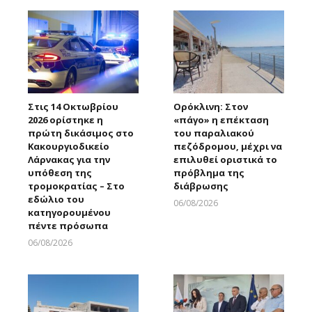
Στις 14 Οκτωβρίου
Ορόκλινη: Στον
2026 ορίστηκε η
«πάγο» η επέκταση
πρώτη δικάσιμος στο
του παραλιακού
Κακουργιοδικείο
πεζόδρομου, μέχρι να
Λάρνακας για την
επιλυθεί οριστικά το
υπόθεση της
πρόβλημα της
τρομοκρατίας – Στο
διάβρωσης
εδώλιο του
06/08/2026
κατηγορουμένου
Larnakaonline
πέντε πρόσωπα
06/08/2026
Larnakaonline