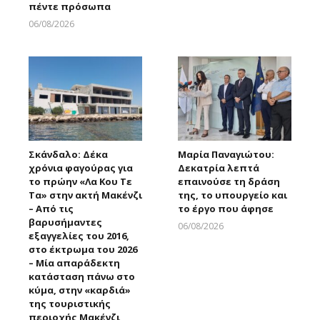
πέντε πρόσωπα
06/08/2026
Larnakaonline
Σκάνδαλο: Δέκα
Μαρία Παναγιώτου:
χρόνια φαγούρας για
Δεκατρία λεπτά
το πρώην «Λα Κου Τε
επαινούσε τη δράση
Τα» στην ακτή Μακένζι
της, το υπουργείο και
– Από τις
το έργο που άφησε
βαρυσήμαντες
06/08/2026
εξαγγελίες του 2016,
Larnakaonline
στο έκτρωμα του 2026
– Μία απαράδεκτη
κατάσταση πάνω στο
κύμα, στην «καρδιά»
της τουριστικής
περιοχής Μακένζι