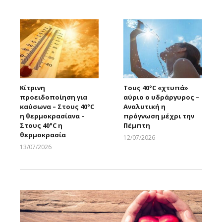
Larnakaonline
Larnakaonline
Κίτρινη
Τους 40°C «χτυπά»
προειδοποίηση για
αύριο ο υδράργυρος –
καύσωνα – Στους 40°C
Αναλυτική η
η θερμοκρασίανα –
πρόγνωση μέχρι την
Στους 40°C η
Πέμπτη
θερμοκρασία
12/07/2026
Larnakaonline
13/07/2026
Larnakaonline