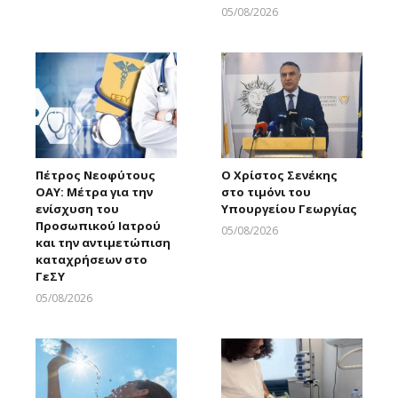
Larnakaonline
05/08/2026
Larnakaonline
Πέτρος Νεοφύτους
Ο Χρίστος Σενέκης
ΟΑΥ: Μέτρα για την
στο τιμόνι του
ενίσχυση του
Υπουργείου Γεωργίας
Προσωπικού Ιατρού
05/08/2026
και την αντιμετώπιση
Larnakaonline
καταχρήσεων στο
ΓεΣΥ
05/08/2026
Larnakaonline