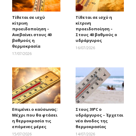
Τίθεται σε ισχύ
Τίθεται σε ισχύ η
κίτρινη
κίτρινη
προειδοποίηση –
προειδοποίηση –
Ανεβαίνει στους 40
Στους 40 βαθμούς ο
βαθμούς η
υδράργυρος
θερμοκρασία
16/07/2026
Larnakaonline
17/07/2026
Larnakaonline
Επιμένει ο καύσωνας:
Στους 39°C ο
Μέχρι που θα φτάσει
υδράργυρος – Έρχεται
η θερμοκρασία τις
νέα άνοδος της
επόμενες μέρες
θερμοκρασίας
15/07/2026
14/07/2026