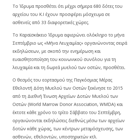
Το Ίδρυμα προσθέτει ότι μέχρι σήμερα 680 δότες του
αρχείου του Κ.Ι έχουν προσφέρει μόσχευμα σε
ασθενείς από 33 διαφορετικές χώρες.
Το Καραϊσκάκειο Ίδρυμα αφιερώνει ολόκληρο το μήνα
Σεπτέμβριο ως «Μήνα Λευχαιμίας» οργανώνοντας σειρά
εκδηλώσεων, με σκοπό την ενημέρωση και
ευαισθητοποίηση του κοινωνικού συνόλου για τη
λευχαιμία και τη δωρεά μυελού των οστών, προσθέτει.
Ο θεσμός του εορτασμού της Παγκόσμιας Μέρας
Εθελοντή Δότη Μυελού των Οστών ξεκίνησε το 2015
από τη Διεθνή Ένωση Αρχείων Δοτών Μυελού των
Οστών (World Marrow Donor Association, WMDA) και
έκτοτε κάθε χρόνο το τρίτο Σάββατο του Σεπτέμβρη,
οργανώνονται εκδηλώσεις διεθνώς μέσω των αρχείων
δοτών κάθε χώρας, των κέντρων μεταμόσχευσης, των
ασθενών, εθελοντών, υποστηρικτών κτλ.