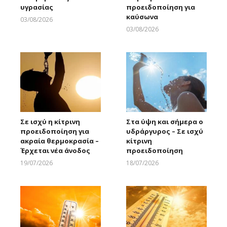
υγρασίας
προειδοποίηση για
καύσωνα
03/08/2026
Larnakaonline
03/08/2026
Larnakaonline
Σε ισχύ η κίτρινη
Στα ύψη και σήμερα ο
προειδοποίηση για
υδράργυρος – Σε ισχύ
ακραία θερμοκρασία –
κίτρινη
Έρχεται νέα άνοδος
προειδοποίηση
19/07/2026
18/07/2026
Larnakaonline
Larnakaonline