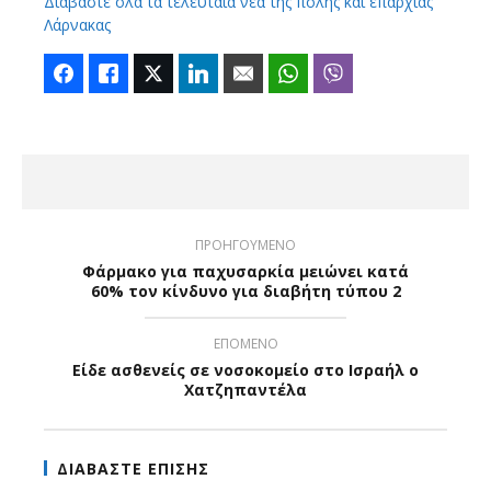
Διαβάστε όλα τα τελευταία νέα της πόλης και επαρχίας
Λάρνακας
Facebook
Like
Twitter
LinkedIn
Email
WhatsApp
Viber
ΠΡΟΗΓΟΥΜΕΝΟ
Φάρμακο για παχυσαρκία μειώνει κατά
60% τον κίνδυνο για διαβήτη τύπου 2
ΕΠΟΜΕΝΟ
Είδε ασθενείς σε νοσοκομείο στο Ισραήλ ο
Χατζηπαντέλα
ΔΙΑΒΑΣΤΕ ΕΠΙΣΗΣ