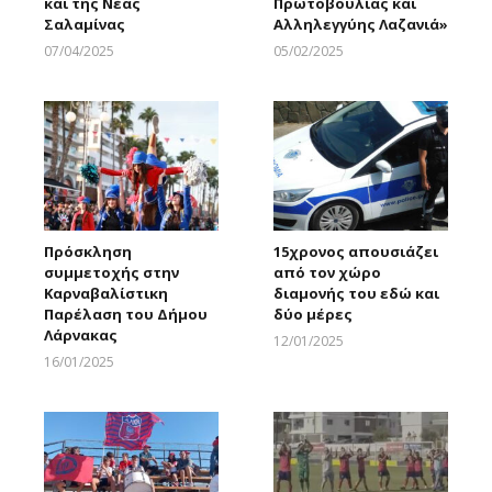
και της Νέας
Πρωτοβουλίας και
Σαλαμίνας
Αλληλεγγύης Λαζανιά»
07/04/2025
05/02/2025
Larnakaonline
Larnakaonline
Πρόσκληση
15χρονος απουσιάζει
συμμετοχής στην
από τον χώρο
Καρναβαλίστικη
διαμονής του εδώ και
Παρέλαση του Δήμου
δύο μέρες
Λάρνακας
12/01/2025
Larnakaonline
16/01/2025
Larnakaonline