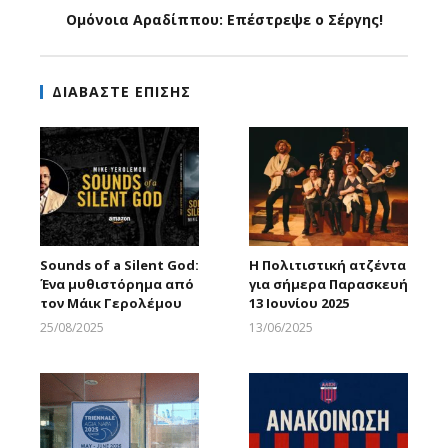
Ομόνοια Αραδίππου: Επέστρεψε ο Σέργης!
ΔΙΑΒΑΣΤΕ ΕΠΙΣΗΣ
Sounds of a Silent God:
H Πολιτιστική ατζέντα
Ένα μυθιστόρημα από
για σήμερα Παρασκευή
τον Μάικ Γερολέμου
13 Ιουνίου 2025
25/08/2025
13/06/2025
Larnakaonline
Larnakaonline