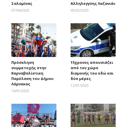
Σαλαμίνας
Αλληλεγγύης Λαζανιά»
07/04/2025
05/02/2025
Larnakaonline
Larnakaonline
Πρόσκληση
15χρονος απουσιάζει
συμμετοχής στην
από τον χώρο
Καρναβαλίστικη
διαμονής του εδώ και
Παρέλαση του Δήμου
δύο μέρες
Λάρνακας
12/01/2025
Larnakaonline
16/01/2025
Larnakaonline