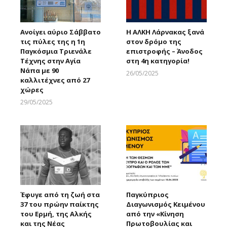
Ανοίγει αύριο Σάββατο
Η ΑΛΚΗ Λάρνακας ξανά
τις πύλες της η 1η
στον δρόμο της
Παγκόσμια Τριενάλε
επιστροφής – Άνοδος
Τέχνης στην Αγία
στη 4η κατηγορία!
Νάπα με 90
26/05/2025
καλλιτέχνες από 27
Larnakaonline
χώρες
29/05/2025
Larnakaonline
Έφυγε από τη ζωή στα
Παγκύπριος
37 του πρώην παίκτης
Διαγωνισμός Κειμένου
του Ερμή, της Αλκής
από την «Κίνηση
και της Νέας
Πρωτοβουλίας και