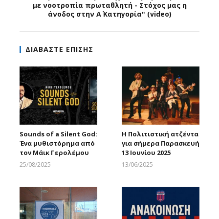
με νοοτροπία πρωταθλητή - Στόχος μας η
άνοδος στην Α΄ Κατηγορία" (video)
ΔΙΑΒΑΣΤΕ ΕΠΙΣΗΣ
Sounds of a Silent God:
H Πολιτιστική ατζέντα
Ένα μυθιστόρημα από
για σήμερα Παρασκευή
τον Μάικ Γερολέμου
13 Ιουνίου 2025
25/08/2025
13/06/2025
Larnakaonline
Larnakaonline