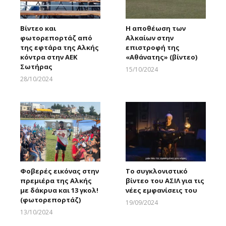
Βίντεο και
Η αποθέωση των
φωτορεπορτάζ από
Αλκαίων στην
της εφτάρα της Αλκής
επιστροφή της
κόντρα στην ΑΕΚ
«Αθάνατης» (βίντεο)
Σωτήρας
15/10/2024
Larnakaonline
28/10/2024
Larnakaonline
Φοβερές εικόνας στην
Το συγκλονιστικό
πρεμιέρα της Αλκής
βίντεο του ΑΣΙΛ για τις
με δάκρυα και 13 γκολ!
νέες εμφανίσεις του
(φωτορεπορτάζ)
19/09/2024
Larnakaonline
13/10/2024
Larnakaonline