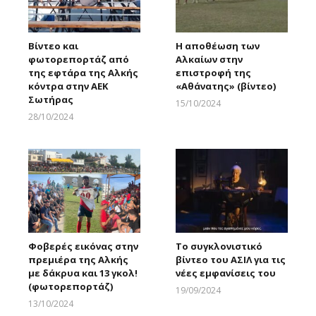
Βίντεο και
Η αποθέωση των
φωτορεπορτάζ από
Αλκαίων στην
της εφτάρα της Αλκής
επιστροφή της
κόντρα στην ΑΕΚ
«Αθάνατης» (βίντεο)
Σωτήρας
15/10/2024
Larnakaonline
28/10/2024
Larnakaonline
Φοβερές εικόνας στην
Το συγκλονιστικό
πρεμιέρα της Αλκής
βίντεο του ΑΣΙΛ για τις
με δάκρυα και 13 γκολ!
νέες εμφανίσεις του
(φωτορεπορτάζ)
19/09/2024
Larnakaonline
13/10/2024
Larnakaonline