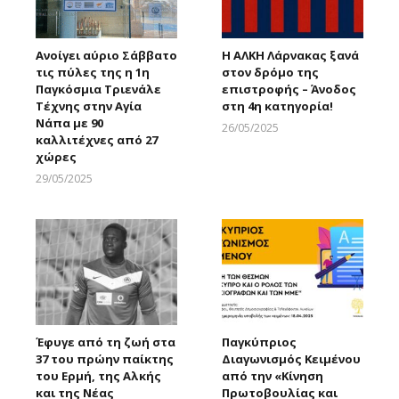
Ανοίγει αύριο Σάββατο
Η ΑΛΚΗ Λάρνακας ξανά
τις πύλες της η 1η
στον δρόμο της
Παγκόσμια Τριενάλε
επιστροφής – Άνοδος
Τέχνης στην Αγία
στη 4η κατηγορία!
Νάπα με 90
26/05/2025
καλλιτέχνες από 27
Larnakaonline
χώρες
29/05/2025
Larnakaonline
Έφυγε από τη ζωή στα
Παγκύπριος
37 του πρώην παίκτης
Διαγωνισμός Κειμένου
του Ερμή, της Αλκής
από την «Κίνηση
και της Νέας
Πρωτοβουλίας και