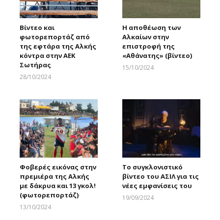
Βίντεο και
Η αποθέωση των
φωτορεπορτάζ από
Αλκαίων στην
της εφτάρα της Αλκής
επιστροφή της
κόντρα στην ΑΕΚ
«Αθάνατης» (βίντεο)
Σωτήρας
15/10/2024
Larnakaonline
28/10/2024
Larnakaonline
Φοβερές εικόνας στην
Το συγκλονιστικό
πρεμιέρα της Αλκής
βίντεο του ΑΣΙΛ για τις
με δάκρυα και 13 γκολ!
νέες εμφανίσεις του
(φωτορεπορτάζ)
19/09/2024
Larnakaonline
13/10/2024
Larnakaonline