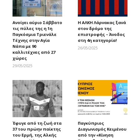
Ανοίγει αύριο Σάββατο
Η ΑΛΚΗ Λάρνακας ξανά
τις πύλες της η 1η
στον δρόμο της
Παγκόσμια Τριενάλε
επιστροφής – Άνοδος
Τέχνης στην Αγία
στη 4η κατηγορία!
Νάπα με 90
26/05/2025
καλλιτέχνες από 27
Larnakaonline
χώρες
29/05/2025
Larnakaonline
Έφυγε από τη ζωή στα
Παγκύπριος
37 του πρώην παίκτης
Διαγωνισμός Κειμένου
του Ερμή, της Αλκής
από την «Κίνηση