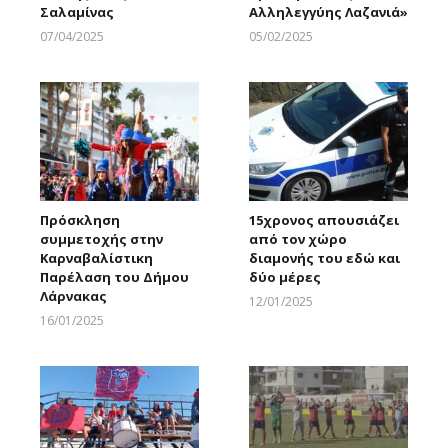
Σαλαμίνας
Αλληλεγγύης Λαζανιά»
07/04/2025
05/02/2025
Larnakaonline
Larnakaonline
Πρόσκληση
15χρονος απουσιάζει
συμμετοχής στην
από τον χώρο
Καρναβαλίστικη
διαμονής του εδώ και
Παρέλαση του Δήμου
δύο μέρες
Λάρνακας
12/01/2025
Larnakaonline
16/01/2025
Larnakaonline