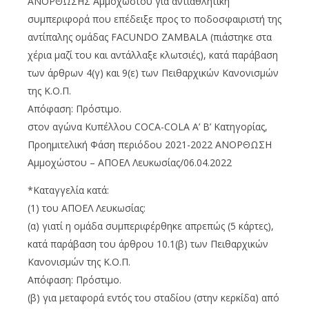
ΑΝΟΡΘΩΣΗΣ Αμμοχώστου για αντιαθλητική
συμπεριφορά που επέδειξε προς το ποδοσφαιριστή της
αντίπαλης ομάδας FACUNDO ZAMBALA (πιάστηκε στα
χέρια μαζί του και αντάλλαξε κλωτσιές), κατά παράβαση
των άρθρων 4(γ) και 9(ε) των Πειθαρχικών Κανονισμών
της Κ.Ο.Π.
Απόφαση: Πρόστιμο.
στον αγώνα Κυπέλλου COCA-COLA A’ B’ Κατηγορίας,
Προημιτελική Φάση περιόδου 2021-2022 ΑΝΟΡΘΩΣΗ
Αμμοχώστου – ΑΠΟΕΛ Λευκωσίας/06.04.2022
*Καταγγελία κατά:
(1) του ΑΠΟΕΛ Λευκωσίας:
(α) γιατί η ομάδα συμπεριφέρθηκε απρεπώς (5 κάρτες),
κατά παράβαση του άρθρου 10.1(β) των Πειθαρχικών
Κανονισμών της Κ.Ο.Π.
Απόφαση: Πρόστιμο.
(β) για μεταφορά εντός του σταδίου (στην κερκίδα) από