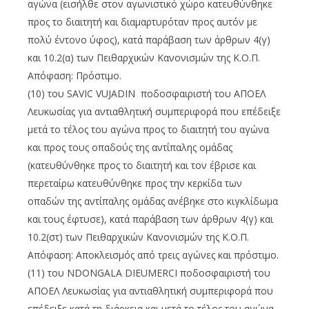
αγώνα (εισήλθε στον αγωνιστικό χώρο κατευθύνθηκε
προς το διαιτητή και διαμαρτυρόταν προς αυτόν με
πολύ έντονο ύφος), κατά παράβαση των άρθρων 4(γ)
και 10.2(α) των Πειθαρχικών Κανονισμών της Κ.Ο.Π.
Απόφαση: Πρόστιμο.
(10) του SAVIC VUJADIN ποδοσφαιριστή του ΑΠΟΕΛ
Λευκωσίας για αντιαθλητική συμπεριφορά που επέδειξε
μετά το τέλος του αγώνα προς το διαιτητή του αγώνα
και προς τους οπαδούς της αντίπαλης ομάδας
(κατευθύνθηκε προς το διαιτητή και τον έβρισε και
περεταίρω κατευθύνθηκε προς την κερκίδα των
οπαδών της αντίπαλης ομάδας ανέβηκε στο κιγκλίδωμα
και τους έφτυσε), κατά παράβαση των άρθρων 4(γ) και
10.2(στ) των Πειθαρχικών Κανονισμών της Κ.Ο.Π.
Απόφαση: Αποκλεισμός από τρεις αγώνες και πρόστιμο.
(11) του NDONGALA DIEUMERCI ποδοσφαιριστή του
ΑΠΟΕΛ Λευκωσίας για αντιαθλητική συμπεριφορά που
επέδειξε κατά τη διάρκεια και μετά το τέλος του αγώνα