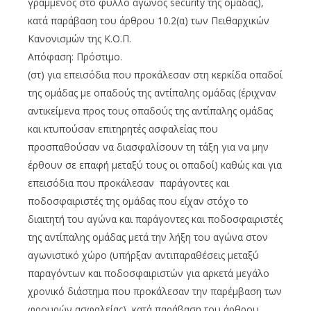
γραμμένος στο φύλλο αγώνος security της ομάδας),
κατά παράβαση του άρθρου 10.2(α) των Πειθαρχικών
Κανονισμών της Κ.Ο.Π.
Απόφαση: Πρόστιμο.
(στ) για επεισόδια που προκάλεσαν στη κερκίδα οπαδοί
της ομάδας με οπαδούς της αντίπαλης ομάδας (έριχναν
αντικείμενα προς τους οπαδούς της αντίπαλης ομάδας
και κτυπούσαν επιτηρητές ασφαλείας που
προσπαθούσαν να διασφαλίσουν τη τάξη για να μην
έρθουν σε επαφή μεταξύ τους οι οπαδοί) καθώς και για
επεισόδια που προκάλεσαν παράγοντες και
ποδοσφαιριστές της ομάδας που είχαν στόχο το
διαιτητή του αγώνα και παράγοντες και ποδοσφαιριστές
της αντίπαλης ομάδας μετά την λήξη του αγώνα στον
αγωνιστικό χώρο (υπήρξαν αντιπαραθέσεις μεταξύ
παραγόντων και ποδοσφαιριστών για αρκετά μεγάλο
χρονικό διάστημα που προκάλεσαν την παρέμβαση των
φρουρών ασφαλείας), κατά παράβαση του άρθρου