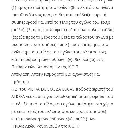
(1) προς το διαιτητή του αγώνα (86ο λεπτό του αγώνα
απευθυνόμενος προς το διαιτητή επέδειξε απρεπή
συμπεριφορά και μετά το τέλος του αγώνα του έριξε
μπάλα), (2) προς ποδοσφαιριστή της αντίπαλης ομάδας
(έτρεξε προς το μέρος του μετά το τέλος του αγώνα με
σκοπό να τον κτυπήσει) και (3) προς επιτηρητές του
αγώνα (μετά το τέλος του αγώνα τους κλωτσούσε),
κατά παράβαση των άρθρων 4(γ), 9(ε) και (ια) των
Πειθαρχικών Κανονισμών της Κ.Ο.Π.
Απόφαση: Αποκλεισμός από μια αγωνιστική και
πρόστιμο.
(12) του VIEIRA DE SOUZA LUCAS ποδοσφαιριστή του
ΑΠΟΕΛ Λευκωσίας για αντιαθλητική συμπεριφορά που
επέδειξε μετά το τέλος του αγώνα (πιάστηκε στα χέρια
με επιτηρητές τους κλωτσούσε και τους κτυπούσε),
κατά παράβαση των άρθρων 4(γ) και 9(ε) των
Πειθαρχικών Κανονισμών της Κ.Ο.Π.