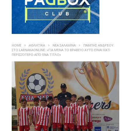
HOME
ΑΘΛΗΤΙΚΑ
ΝΕΑ ΣΑΛΑΜΙΝΑ
ΠΆΜΠΗΣ ΑΝΔΡΈΟΥ
ΣΤΟ LARNAKAONLINE: «ΓΙΑ ΜΈΝΑ ΤΟ ΒΡΑΒΕΊΟ ΑΥΤΌ ΕΊΝΑΙ ΚΆΤΙ
ΠΕΡΙΣΣΌΤΕΡΟ ΑΠΌ ΈΝΑ ΤΊΤΛΟ»