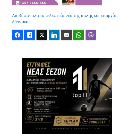
Διαβάστε όλα τα τελευταία νέα της πόλης και επαρχίας
Λάρνακας
Facebook
Like
Twitter
LinkedIn
Email
WhatsApp
Viber