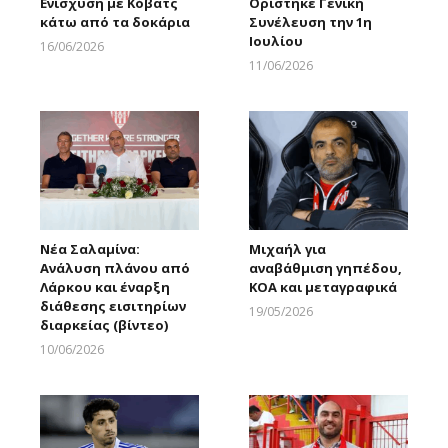
Ενίσχυση με Κόβατς
Ορίστηκε Γενική
κάτω από τα δοκάρια
Συνέλευση την 1η
Ιουλίου
16/06/2026
Larnakaonline
11/06/2026
Larnakaonline
Νέα Σαλαμίνα:
Μιχαήλ για
Ανάλυση πλάνου από
αναβάθμιση γηπέδου,
Λάρκου και έναρξη
ΚΟΑ και μεταγραφικά
διάθεσης εισιτηρίων
19/05/2026
διαρκείας (βίντεο)
Larnakaonline
10/06/2026
Larnakaonline