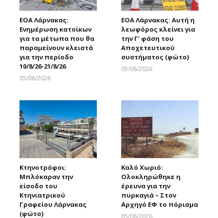
ΕΟΑ Λάρνακας:
ΕΟΑ Λάρνακας: Αυτή η
Ενημέρωση κατοίκων
λεωφόρος κλείνει για
για τα μέτωπα που θα
την Γ’ φάση του
παραμείνουν κλειστά
Αποχετευτικού
για την περίοδο
συστήματος (φώτο)
10/8/26-21/8/26
05/08/2026
Larnakaonline
05/08/2026
Larnakaonline
Κτηνοτρόφοι:
Καλό Χωριό:
Μπλόκαραν την
Ολοκληρώθηκε η
είσοδο του
έρευνα για την
Κτηνιατρικού
πυρκαγιά – Στον
Γραφείου Λάρνακας
Αρχηγό ΕΦ το πόρισμα
(φώτο)
05/08/2026