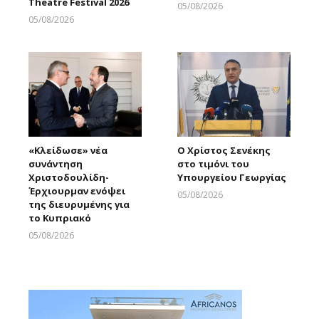
Theatre Festival 2026
05/08/2026
Larnakaonline
05/08/2026
Larnakaonline
«Κλείδωσε» νέα
Ο Χρίστος Σενέκης
συνάντηση
στο τιμόνι του
Χριστοδουλίδη-
Υπουργείου Γεωργίας
Έρχιουρμαν ενόψει
05/08/2026
της διευρυμένης για
Larnakaonline
το Κυπριακό
05/08/2026
Larnakaonline