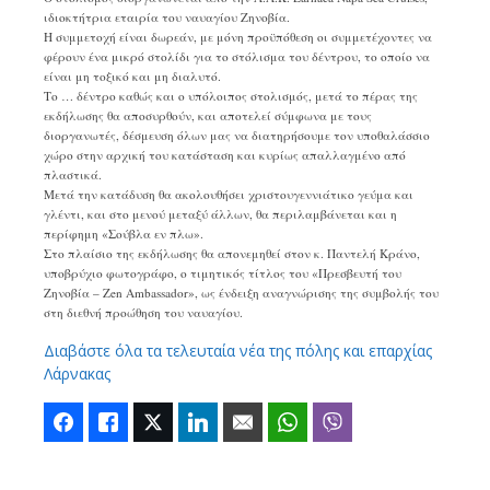
ιδιοκτήτρια εταιρία του ναυαγίου Ζηνοβία.
Η συμμετοχή είναι δωρεάν, με μόνη προϋπόθεση οι συμμετέχοντες να
φέρουν ένα μικρό στολίδι για το στόλισμα του δέντρου, το οποίο να
είναι μη τοξικό και μη διαλυτό.
Το … δέντρο καθώς και ο υπόλοιπος στολισμός, μετά το πέρας της
εκδήλωσης θα αποσυρθούν, και αποτελεί σύμφωνα με τους
διοργανωτές, δέσμευση όλων μας να διατηρήσουμε τον υποθαλάσσιο
χώρο στην αρχική του κατάσταση και κυρίως απαλλαγμένο από
πλαστικά.
Μετά την κατάδυση θα ακολουθήσει χριστουγεννιάτικο γεύμα και
γλέντι, και στο μενού μεταξύ άλλων, θα περιλαμβάνεται και η
περίφημη «Σούβλα εν πλω».
Στο πλαίσιο της εκδήλωσης θα απονεμηθεί στον κ. Παντελή Κράνο,
υποβρύχιο φωτογράφο, ο τιμητικός τίτλος του «Πρεσβευτή του
Ζηνοβία – Zen Ambassador», ως ένδειξη αναγνώρισης της συμβολής του
στη διεθνή προώθηση του ναυαγίου.
Διαβάστε όλα τα τελευταία νέα της πόλης και επαρχίας
Λάρνακας
Facebook
Like
Twitter
LinkedIn
Email
WhatsApp
Viber