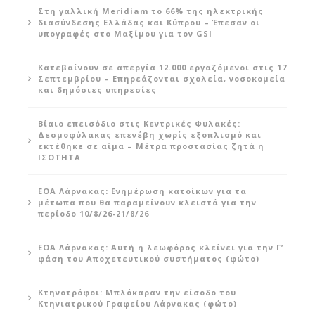
Στη γαλλική Meridiam το 66% της ηλεκτρικής
διασύνδεσης Ελλάδας και Κύπρου – Έπεσαν οι
υπογραφές στο Μαξίμου για τον GSI
Κατεβαίνουν σε απεργία 12.000 εργαζόμενοι στις 17
Σεπτεμβρίου – Επηρεάζονται σχολεία, νοσοκομεία
και δημόσιες υπηρεσίες
Βίαιο επεισόδιο στις Κεντρικές Φυλακές:
Δεσμοφύλακας επενέβη χωρίς εξοπλισμό και
εκτέθηκε σε αίμα – Μέτρα προστασίας ζητά η
ΙΣΟΤΗΤΑ
ΕΟΑ Λάρνακας: Ενημέρωση κατοίκων για τα
μέτωπα που θα παραμείνουν κλειστά για την
περίοδο 10/8/26-21/8/26
ΕΟΑ Λάρνακας: Αυτή η λεωφόρος κλείνει για την Γ’
φάση του Αποχετευτικού συστήματος (φώτο)
Κτηνοτρόφοι: Μπλόκαραν την είσοδο του
Κτηνιατρικού Γραφείου Λάρνακας (φώτο)