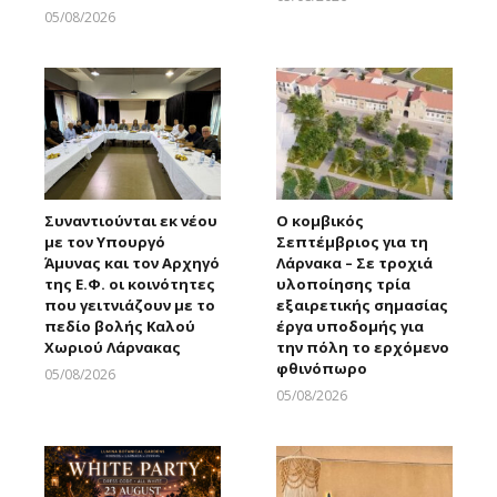
Larnakaonline
05/08/2026
Larnakaonline
Συναντιούνται εκ νέου
Ο κομβικός
με τον Υπουργό
Σεπτέμβριος για τη
Άμυνας και τον Αρχηγό
Λάρνακα – Σε τροχιά
της Ε.Φ. οι κοινότητες
υλοποίησης τρία
που γειτνιάζουν με το
εξαιρετικής σημασίας
πεδίο βολής Καλού
έργα υποδομής για
Χωριού Λάρνακας
την πόλη το ερχόμενο
φθινόπωρο
05/08/2026
Larnakaonline
05/08/2026
Larnakaonline