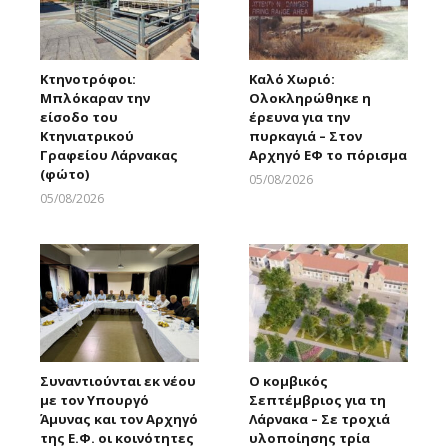
Κτηνοτρόφοι:
Καλό Χωριό:
Μπλόκαραν την
Ολοκληρώθηκε η
είσοδο του
έρευνα για την
Κτηνιατρικού
πυρκαγιά – Στον
Γραφείου Λάρνακας
Αρχηγό ΕΦ το πόρισμα
(φώτο)
05/08/2026
Larnakaonline
05/08/2026
Larnakaonline
Συναντιούνται εκ νέου
Ο κομβικός
με τον Υπουργό
Σεπτέμβριος για τη
Άμυνας και τον Αρχηγό
Λάρνακα – Σε τροχιά
της Ε.Φ. οι κοινότητες
υλοποίησης τρία