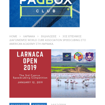
HOME
ΛΑΡΝΑΚΑ
ΕΚΔΗΛΩΣΕΙΣ
3ΟΣ ΕΠΊΣΗΜΟΣ
ΔΙΑΓΩΝΙΣΜΌΣ WORLD CUBE ASSOCIATION SPEEDCUBING ΣΤΟ
AMERICAN ACADEMY ΣΤΗ ΛΆΡΝΑΚΑ.
16/12/2018
ΕΚΔΗΛΩΣΕΙΣ
ΛΑΡΝΑΚΑ