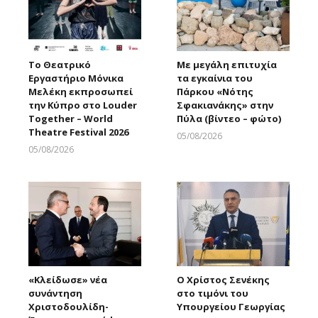
Το Θεατρικό
Με μεγάλη επιτυχία
Εργαστήριο Μόνικα
τα εγκαίνια του
Μελέκη εκπροσωπεί
Πάρκου «Νότης
την Κύπρο στο Louder
Σφακιανάκης» στην
Together – World
Πύλα (βίντεο – φώτο)
Theatre Festival 2026
05/08/2026
Larnakaonline
05/08/2026
Larnakaonline
«Κλείδωσε» νέα
Ο Χρίστος Σενέκης
συνάντηση
στο τιμόνι του
Χριστοδουλίδη-
Υπουργείου Γεωργίας