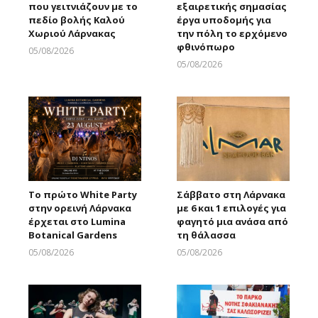
που γειτνιάζουν με το
εξαιρετικής σημασίας
πεδίο βολής Καλού
έργα υποδομής για
Χωριού Λάρνακας
την πόλη το ερχόμενο
φθινόπωρο
05/08/2026
Larnakaonline
05/08/2026
Larnakaonline
Το πρώτο White Party
Σάββατο στη Λάρνακα
στην ορεινή Λάρνακα
με 6 και 1 επιλογές για
έρχεται στο Lumina
φαγητό μια ανάσα από
Botanical Gardens
τη θάλασσα
05/08/2026
05/08/2026
Larnakaonline
Larnakaonline