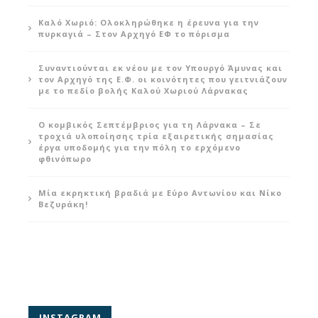
Καλό Χωριό: Ολοκληρώθηκε η έρευνα για την
πυρκαγιά – Στον Αρχηγό ΕΦ το πόρισμα
Συναντιούνται εκ νέου με τον Υπουργό Άμυνας και
τον Αρχηγό της Ε.Φ. οι κοινότητες που γειτνιάζουν
με το πεδίο βολής Καλού Χωριού Λάρνακας
Ο κομβικός Σεπτέμβριος για τη Λάρνακα – Σε
τροχιά υλοποίησης τρία εξαιρετικής σημασίας
έργα υποδομής για την πόλη το ερχόμενο
φθινόπωρο
Μία εκρηκτική βραδιά με Εύρο Αντωνίου και Νίκο
Βεζυράκη!
INSTAGRAM