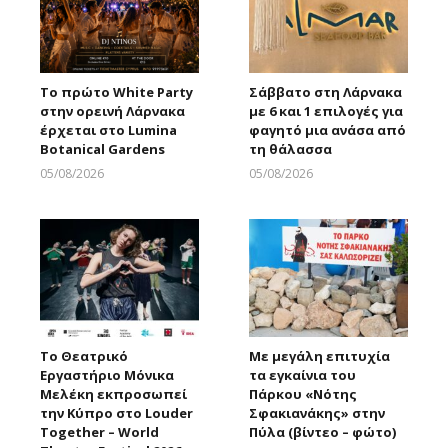
Το πρώτο White Party
Σάββατο στη Λάρνακα
στην ορεινή Λάρνακα
με 6 και 1 επιλογές για
έρχεται στο Lumina
φαγητό μια ανάσα από
Botanical Gardens
τη θάλασσα
05/08/2026
05/08/2026
Larnakaonline
Larnakaonline
Το Θεατρικό
Με μεγάλη επιτυχία
Εργαστήριο Μόνικα
τα εγκαίνια του
Μελέκη εκπροσωπεί
Πάρκου «Νότης
την Κύπρο στο Louder
Σφακιανάκης» στην
Together – World
Πύλα (βίντεο – φώτο)