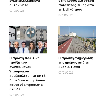
εγκαταλελειμμένα
στην κορυφαία σχέση
αυτοκίνητα
ποιότητας-τιμής από
τη Lidl Κύπρου
07/08/2026
Larnakaonline
07/08/2026
Larnakaonline
Η πρώτη πολιτική
Η πρωινή ενημέρωση
πράξη του
της ημέρας από τη
ανανεωμένου
Σκαλιώτισσα
Υπουργικού
07/08/2026
Συμβουλίου – Οι επτά
Larnakaonline
Προέδροι που μένουν
και τα νέα πρόσωπα
στα ΔΣ
07/08/2026
Larnakaonline