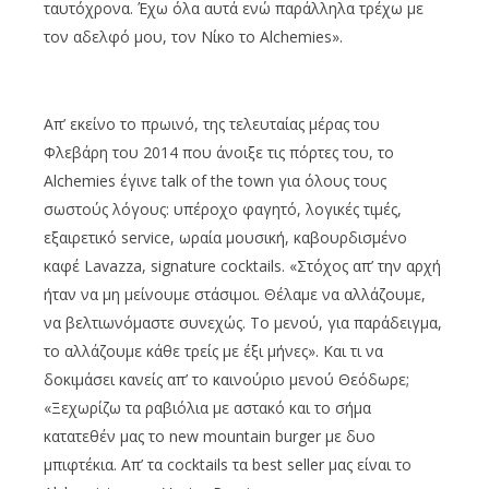
ταυτόχρονα. Έχω όλα αυτά ενώ παράλληλα τρέχω με
τον αδελφό μου, τον Νίκο το Alchemies».
Απ’ εκείνο το πρωινό, της τελευταίας μέρας του
Φλεβάρη του 2014 που άνοιξε τις πόρτες του, το
Alchemies έγινε talk of the town για όλους τους
σωστούς λόγους: υπέροχο φαγητό, λογικές τιμές,
εξαιρετικό service, ωραία μουσική, καβουρδισμένο
καφέ Lavazza, signature cocktails. «Στόχος απ’ την αρχή
ήταν να μη μείνουμε στάσιμοι. Θέλαμε να αλλάζουμε,
να βελτιωνόμαστε συνεχώς. Το μενού, για παράδειγμα,
το αλλάζουμε κάθε τρείς με έξι μήνες». Και τι να
δοκιμάσει κανείς απ’ το καινούριο μενού Θεόδωρε;
«Ξεχωρίζω τα ραβιόλια με αστακό και το σήμα
κατατεθέν μας το new mountain burger με δυο
μπιφτέκια. Απ’ τα cocktails τα best seller μας είναι το