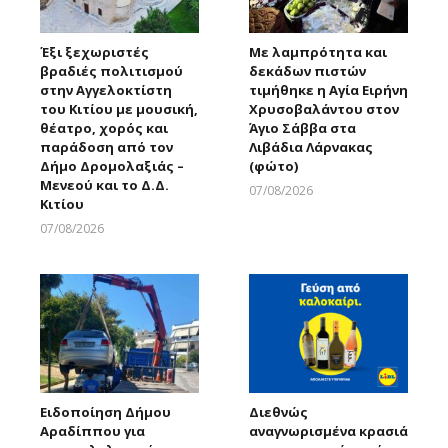
Έξι ξεχωριστές
Με λαμπρότητα και
βραδιές πολιτισμού
δεκάδων πιστών
στην Αγγελοκτίστη
τιμήθηκε η Αγία Ειρήνη
του Κιτίου με μουσική,
Χρυσοβαλάντου στον
θέατρο, χορός και
Άγιο Σάββα στα
παράδοση από τον
Λιβάδια Λάρνακας
Δήμο Δρομολαξιάς –
(φώτο)
Μενεού και το Δ.Δ.
07/08/2026
Κιτίου
Larnakaonline
07/08/2026
Larnakaonline
Ειδοποίηση Δήμου
Διεθνώς
Αραδίππου για
αναγνωρισμένα κρασιά