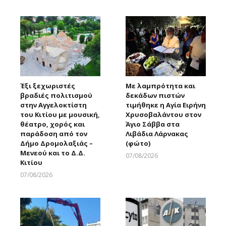
Larnakaonline
Larnakaonline
Έξι ξεχωριστές
Με λαμπρότητα και
βραδιές πολιτισμού
δεκάδων πιστών
στην Αγγελοκτίστη
τιμήθηκε η Αγία Ειρήνη
του Κιτίου με μουσική,
Χρυσοβαλάντου στον
θέατρο, χορός και
Άγιο Σάββα στα
παράδοση από τον
Λιβάδια Λάρνακας
Δήμο Δρομολαξιάς –
(φώτο)
Μενεού και το Δ.Δ.
07/08/2026
Κιτίου
Larnakaonline
07/08/2026
Larnakaonline