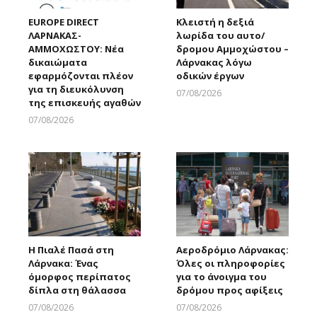
EUROPE DIRECT
Κλειστή η δεξιά
ΛΑΡΝΑΚΑΣ-
λωρίδα του αυτο/
ΑΜΜΟΧΩΣΤΟΥ: Νέα
δρομου Αμμοχώστου –
δικαιώματα
Λάρνακας λόγω
εφαρμόζονται πλέον
οδικών έργων
για τη διευκόλυνση
07/08/2026
της επισκευής αγαθών
Larnakaonline
07/08/2026
Larnakaonline
Η Πιαλέ Πασά στη
Αεροδρόμιο Λάρνακας:
Λάρνακα: Ένας
Όλες οι πληροφορίες
όμορφος περίπατος
για το άνοιγμα του
δίπλα στη θάλασσα
δρόμου προς αφίξεις
07/08/2026
07/08/2026