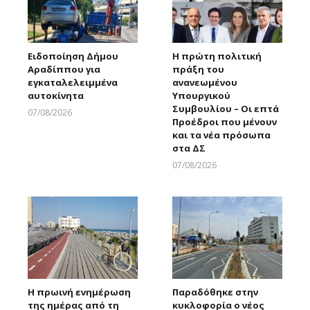
Ειδοποίηση Δήμου
Η πρώτη πολιτική
Αραδίππου για
πράξη του
εγκαταλελειμμένα
ανανεωμένου
αυτοκίνητα
Υπουργικού
Συμβουλίου – Οι επτά
07/08/2026
Προέδροι που μένουν
Larnakaonline
και τα νέα πρόσωπα
στα ΔΣ
07/08/2026
Larnakaonline
Η πρωινή ενημέρωση
Παραδόθηκε στην
της ημέρας από τη
κυκλοφορία ο νέος