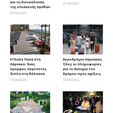
για τη διευκόλυνση
07/08/2026
της επισκευής αγαθών
Larnakaonline
07/08/2026
Larnakaonline
Η Πιαλέ Πασά στη
Αεροδρόμιο Λάρνακας:
Λάρνακα: Ένας
Όλες οι πληροφορίες
όμορφος περίπατος
για το άνοιγμα του
δίπλα στη θάλασσα
δρόμου προς αφίξεις
07/08/2026
07/08/2026
Larnakaonline
Larnakaonline