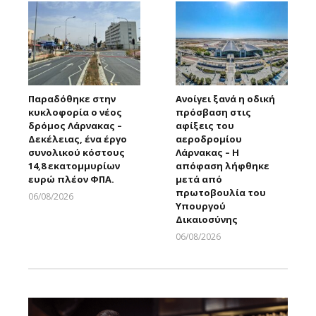
Παραδόθηκε στην
Ανοίγει ξανά η οδική
κυκλοφορία ο νέος
πρόσβαση στις
δρόμος Λάρνακας –
αφίξεις του
Δεκέλειας, ένα έργο
αεροδρομίου
συνολικού κόστους
Λάρνακας – Η
14,8 εκατομμυρίων
απόφαση λήφθηκε
ευρώ πλέον ΦΠΑ.
μετά από
πρωτοβουλία του
06/08/2026
Υπουργού
Larnakaonline
Δικαιοσύνης
06/08/2026
Larnakaonline