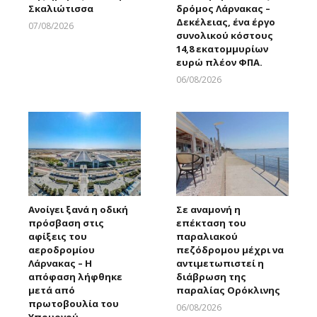
Σκαλιώτισσα
δρόμος Λάρνακας –
Δεκέλειας, ένα έργο
07/08/2026
συνολικού κόστους
Larnakaonline
14,8 εκατομμυρίων
ευρώ πλέον ΦΠΑ.
06/08/2026
Larnakaonline
Ανοίγει ξανά η οδική
Σε αναμονή η
πρόσβαση στις
επέκταση του
αφίξεις του
παραλιακού
αεροδρομίου
πεζόδρομου μέχρι να
Λάρνακας – Η
αντιμετωπιστεί η
απόφαση λήφθηκε
διάβρωση της
μετά από
παραλίας Ορόκλινης
πρωτοβουλία του
06/08/2026
Υπουργού