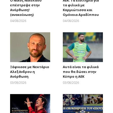
Ο Νίκος Νικολάου
ΑΕΚ: Τα εισιτήρια για
επέστρεψε στην
τα φιλικά με
Ανόρθωση!
Καρμιώτισσα και
(ανακοίνωση)
Ομόνοια Αραδίππου
04/08/2026
04/08/2026
Larnakaonline
Larnakaonline
Ξάφνιασε με Νεκτάριο
Αυτά είναι τα φιλικά
Αλεξάνδρου η
που θα δώσει στην
Ανόρθωση
Κύπρο η ΑΕΚ
03/08/2026
03/08/2026
Larnakaonline
Larnakaonline