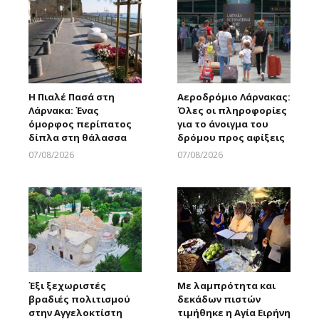
Η Πιαλέ Πασά στη
Αεροδρόμιο Λάρνακας:
Λάρνακα: Ένας
Όλες οι πληροφορίες
όμορφος περίπατος
για το άνοιγμα του
δίπλα στη θάλασσα
δρόμου προς αφίξεις
07/08/2026
07/08/2026
Larnakaonline
Larnakaonline
Έξι ξεχωριστές
Με λαμπρότητα και
βραδιές πολιτισμού
δεκάδων πιστών
στην Αγγελοκτίστη
τιμήθηκε η Αγία Ειρήνη