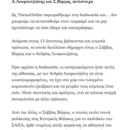
Α.Λουρουτζιάτης και Σ.Βέργας, αντίστοιχα
Ως ThemaOnline παρευρεθήκαμε στη διαδικασία και… δεν
μπορούμε να αντισταθούμε στον πειρασμό και να μην
σχολιάσουμε τα όσα είδαμε και καταγράψαμε.
Ανάμεσα στους 13 ύποπτους βρίσκονται και γνωστά
πρόσωπα, τα οποία διετέλεσαν δήμαρχοι όπως ο Σάββας
Βέργας και ο Ανδρέας Λουρουτζιάτης.
Πριν αρχίσει η διαδικασία, οι κατηγορούμενοι ήταν εκτός
της αίθουσας, με τον Ανδρέα Λουρουτζιάτη να είναι
κουστουμαρισμένος, να έχει στο χέρι του τυλιγμένο
κομποσκοίνι (ροζάριο) και να μετράει τους κόμπους έναν
ενάν. Ήταν σκεπτικός και αμίλητος, ενώ σε κάποια στιγμή
συνομιλούσε με άλλο πρόσωπο.
Από την άλλη, ο Σάββας Βέργας, ο οποίος εκτίει ποινή
φυλάκισης στις Κεντρικές Φύλακες για το σκάνδαλο του
ΣΑΠΑ, ήρθε ντυμένος απλά, φορώντας τα αθλητικά του