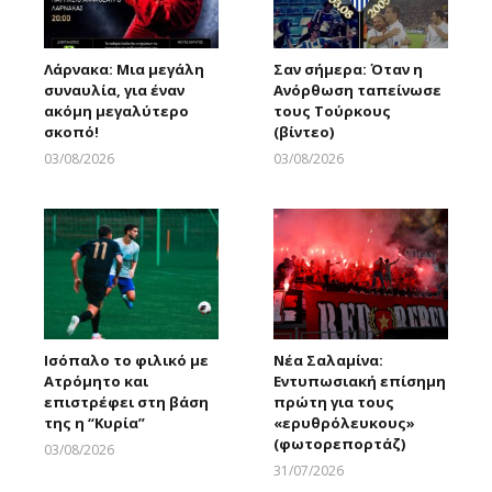
Λάρνακα: Μια μεγάλη
Σαν σήμερα: Όταν η
συναυλία, για έναν
Ανόρθωση ταπείνωσε
ακόμη μεγαλύτερο
τους Τούρκους
σκοπό!
(βίντεο)
03/08/2026
03/08/2026
Larnakaonline
Larnakaonline
Ισόπαλο το φιλικό με
Νέα Σαλαμίνα:
Ατρόμητο και
Εντυπωσιακή επίσημη
επιστρέφει στη βάση
πρώτη για τους
της η “Κυρία”
«ερυθρόλευκους»
(φωτορεπορτάζ)
03/08/2026
Larnakaonline
31/07/2026
Larnakaonline