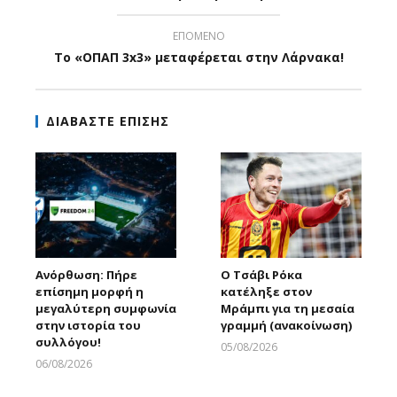
ΕΠΟΜΕΝΟ
Το «ΟΠΑΠ 3x3» μεταφέρεται στην Λάρνακα!
ΔΙΑΒΑΣΤΕ ΕΠΙΣΗΣ
Ανόρθωση: Πήρε
Ο Τσάβι Ρόκα
επίσημη μορφή η
κατέληξε στον
μεγαλύτερη συμφωνία
Μράμπι για τη μεσαία
στην ιστορία του
γραμμή (ανακοίνωση)
συλλόγου!
05/08/2026
Larnakaonline
06/08/2026
Larnakaonline