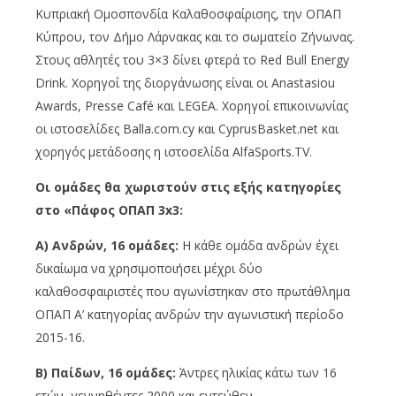
Κυπριακή Ομοσπονδία Καλαθοσφαίρισης, την ΟΠΑΠ
Κύπρου, τον Δήμο Λάρνακας και το σωματείο Ζήνωνας.
Στους αθλητές του 3×3 δίνει φτερά το Red Bull Energy
Drink. Χορηγοί της διοργάνωσης είναι οι Anastasiou
Awards, Presse Café και LEGEA. Χορηγοί επικοινωνίας
οι ιστοσελίδες Balla.com.cy και CyprusBasket.net και
χορηγός μετάδοσης η ιστοσελίδα AlfaSports.TV.
Οι ομάδες θα χωριστούν στις εξής κατηγορίες
στο «Πάφος ΟΠΑΠ 3
x
3:
A) Ανδρών, 16 ομάδες:
Η κάθε ομάδα ανδρών έχει
δικαίωμα να χρησιμοποιήσει μέχρι δύο
καλαθοσφαιριστές που αγωνίστηκαν στο πρωτάθλημα
ΟΠΑΠ Α’ κατηγορίας ανδρών την αγωνιστική περίοδο
2015-16.
B) Παίδων, 16 ομάδες:
Άντρες ηλικίας κάτω των 16
ετών, γεννηθέντες 2000 και εντεύθεν.