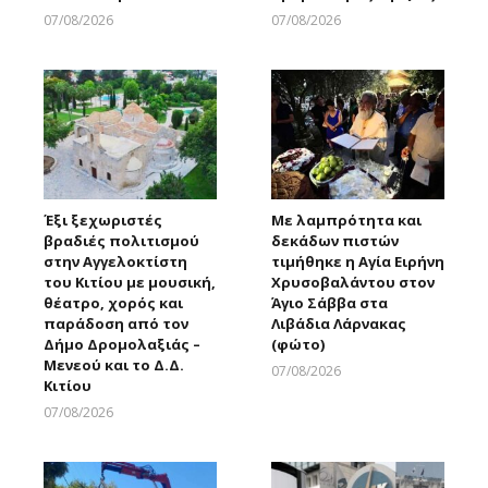
07/08/2026
07/08/2026
Larnakaonline
Larnakaonline
Έξι ξεχωριστές
Με λαμπρότητα και
βραδιές πολιτισμού
δεκάδων πιστών
στην Αγγελοκτίστη
τιμήθηκε η Αγία Ειρήνη
του Κιτίου με μουσική,
Χρυσοβαλάντου στον
θέατρο, χορός και
Άγιο Σάββα στα
παράδοση από τον
Λιβάδια Λάρνακας
Δήμο Δρομολαξιάς –
(φώτο)
Μενεού και το Δ.Δ.
07/08/2026
Κιτίου
Larnakaonline
07/08/2026
Larnakaonline