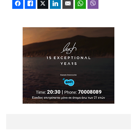
Facebook
Like
Twitter
LinkedIn
Email
WhatsApp
Viber