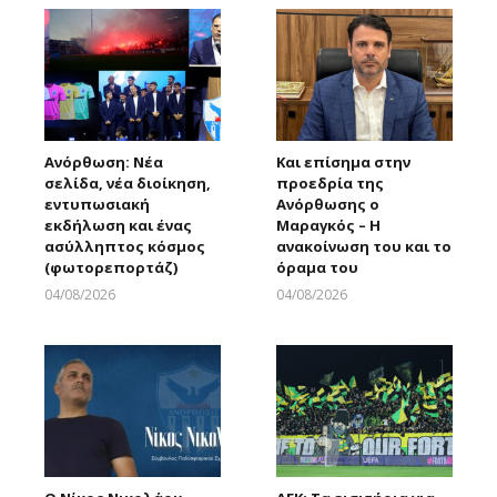
Ανόρθωση: Νέα
Και επίσημα στην
σελίδα, νέα διοίκηση,
προεδρία της
εντυπωσιακή
Ανόρθωσης ο
εκδήλωση και ένας
Μαραγκός – Η
ασύλληπτος κόσμος
ανακοίνωση του και το
(φωτορεπορτάζ)
όραμα του
04/08/2026
04/08/2026
Larnakaonline
Larnakaonline