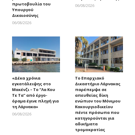
πρωτοβουλία του
06/08/2026
Υπουργού
Larnakaonline
Δικαιοσύνης
06/08/2026
Larnakaonline
«Δέκα χρόνια
Το Επαρχιακό
εγκατάλειψης στο
Δικαστήριο Λάρνακας
Μακένζι – Το “Λα Κου
παρέπεμψε σε
Τε Τα” από έργο-
απευθείας δίκη
όραμα έγινε πληγή για
ενώπιον του Μόνιμου
τη Λάρνακα»
Κακουργιοδικείου
πέντε πρόσωπα που
06/08/2026
κατηγορούνται για
Larnakaonline
αδικήματα
τρομοκρατίας