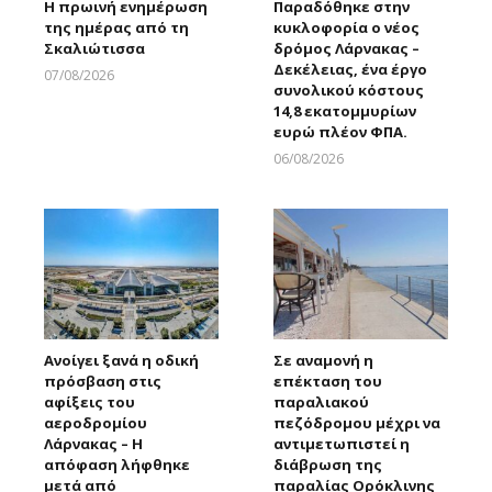
Η πρωινή ενημέρωση
Παραδόθηκε στην
της ημέρας από τη
κυκλοφορία ο νέος
Σκαλιώτισσα
δρόμος Λάρνακας –
Δεκέλειας, ένα έργο
07/08/2026
συνολικού κόστους
Larnakaonline
14,8 εκατομμυρίων
ευρώ πλέον ΦΠΑ.
06/08/2026
Larnakaonline
Ανοίγει ξανά η οδική
Σε αναμονή η
πρόσβαση στις
επέκταση του
αφίξεις του
παραλιακού
αεροδρομίου
πεζόδρομου μέχρι να
Λάρνακας – Η
αντιμετωπιστεί η
απόφαση λήφθηκε
διάβρωση της
μετά από
παραλίας Ορόκλινης