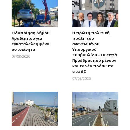
Ειδοποίηση Δήμου
Η πρώτη πολιτική
Αραδίππου για
πράξη του
εγκαταλελειμμένα
ανανεωμένου
αυτοκίνητα
Υπουργικού
Συμβουλίου – Οι επτά
07/08/2026
Προέδροι που μένουν
Larnakaonline
και τα νέα πρόσωπα
στα ΔΣ
07/08/2026
Larnakaonline