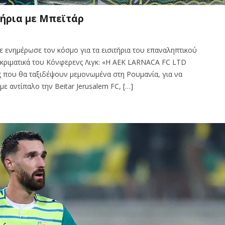
τήρια με Μπεϊτάρ
 ενημέρωσε τον κόσμο για τα εισιτήρια του επαναληπτικού
κριματικά του Κόνφερενς Λιγκ: «Η AEK LARNACA FC LTD
ς που θα ταξιδέψουν μεμονωμένα στη Ρουμανία, για να
 αντίπαλο την Beitar Jerusalem FC, […]