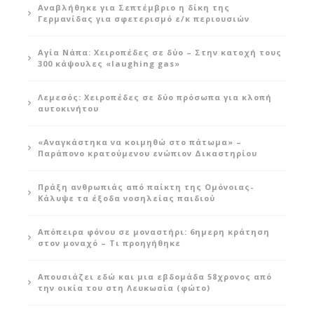
Αναβλήθηκε για Σεπτέμβριο η δίκη της
Γερμανίδας για σφετερισμό ε/κ περιουσιών
Αγία Νάπα: Χειροπέδες σε δύο – Στην κατοχή τους
300 κάψουλες «laughing gas»
Λεμεσός: Χειροπέδες σε δύο πρόσωπα για κλοπή
αυτοκινήτου
«Αναγκάστηκα να κοιμηθώ στο πάτωμα» –
Παράπονο κρατούμενου ενώπιον Δικαστηρίου
Πράξη ανθρωπιάς από παίκτη της Ομόνοιας-
Κάλυψε τα έξοδα νοσηλείας παιδιού
Απόπειρα φόνου σε μοναστήρι: 6ημερη κράτηση
στον μοναχό – Τι προηγήθηκε
Απουσιάζει εδώ και μια εβδομάδα 58χρονος από
την οικία του στη Λευκωσία (φώτο)