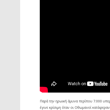
Παρά την ηρωική άμυνα περίπου 7.000 υπε
έγινε κρίσιμη όταν οι Οθωμανοί κατάφεραν