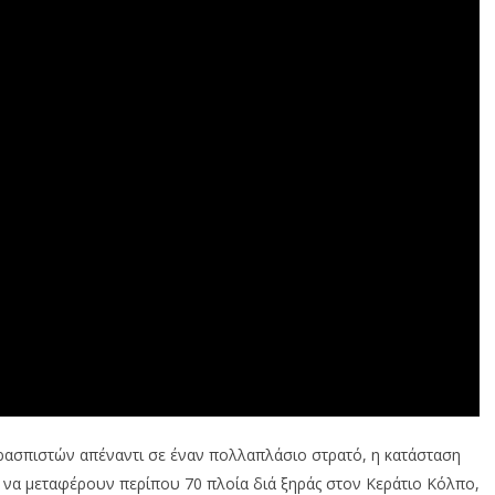
ρασπιστών απέναντι σε έναν πολλαπλάσιο στρατό, η κατάσταση
 να μεταφέρουν περίπου 70 πλοία διά ξηράς στον Κεράτιο Κόλπο,