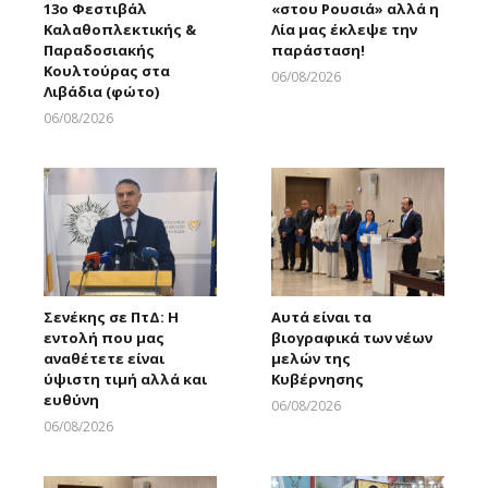
13ο Φεστιβάλ
«στου Ρουσιά» αλλά η
Καλαθοπλεκτικής &
Λία μας έκλεψε την
Παραδοσιακής
παράσταση!
Κουλτούρας στα
06/08/2026
Λιβάδια (φώτο)
Larnakaonline
06/08/2026
Larnakaonline
Σενέκης σε ΠτΔ: Η
Αυτά είναι τα
εντολή που μας
βιογραφικά των νέων
αναθέτετε είναι
μελών της
ύψιστη τιμή αλλά και
Κυβέρνησης
ευθύνη
06/08/2026
Larnakaonline
06/08/2026
Larnakaonline