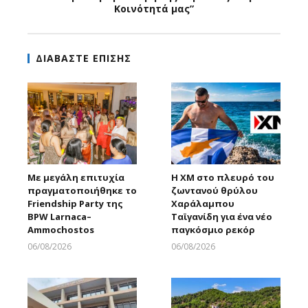
Κοινότητά μας”
ΔΙΑΒΑΣΤΕ ΕΠΙΣΗΣ
Με μεγάλη επιτυχία
Η XM στο πλευρό του
πραγματοποιήθηκε το
ζωντανού θρύλου
Friendship Party της
Χαράλαμπου
BPW Larnaca–
Ταϊγανίδη για ένα νέο
Ammochostos
παγκόσμιο ρεκόρ
06/08/2026
06/08/2026
Larnakaonline
Larnakaonline