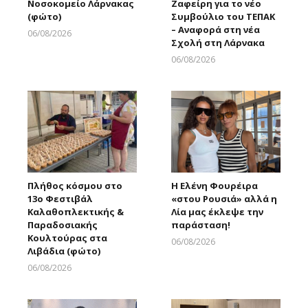
Νοσοκομείο Λάρνακας
Ζαφείρη για το νέο
(φώτο)
Συμβούλιο του ΤΕΠΑΚ
– Αναφορά στη νέα
06/08/2026
Σχολή στη Λάρνακα
Larnakaonline
06/08/2026
Larnakaonline
Πλήθος κόσμου στο
Η Ελένη Φουρέιρα
13ο Φεστιβάλ
«στου Ρουσιά» αλλά η
Καλαθοπλεκτικής &
Λία μας έκλεψε την
Παραδοσιακής
παράσταση!
Κουλτούρας στα
06/08/2026
Λιβάδια (φώτο)
Larnakaonline
06/08/2026
Larnakaonline