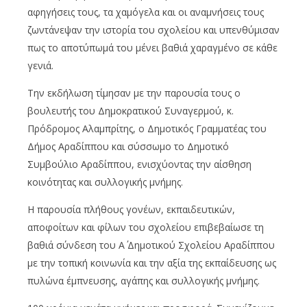
αφηγήσεις τους, τα χαμόγελα και οι αναμνήσεις τους
ζωντάνεψαν την ιστορία του
σχολείου
και υπενθύμισαν
πως το αποτύπωμά του μένει βαθιά χαραγμένο σε κάθε
γενιά.
Την εκδήλωση τίμησαν με την παρουσία τους ο
βουλευτής του Δημοκρατικού Συναγερμού, κ.
Πρόδρομος
Αλαμπρίτης
, ο Δημοτικός Γραμματέας του
Δήμος
Αραδίππου
και σύσσωμο το Δημοτικό
Συμβούλιο
Αραδίππου
, ενισχύοντας την αίσθηση
κοινότητας και συλλογικής μνήμης.
Η παρουσία πλήθους γονέων, εκπαιδευτικών,
αποφοίτων και φίλων του σχολείου επιβεβαίωσε τη
βαθιά σύνδεση του Α΄ Δημοτικού Σχολείου
Αραδίππου
με την τοπική κοινωνία και την αξία της εκπαίδευσης ως
πυλώνα έμπνευσης, αγάπης και συλλογικής μνήμης.