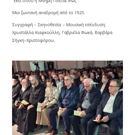
“Εκεί όπου η Μνήμη Γίνεται Φως”.
Μια ζωντανή αναδρομή από το 1925.
Συγγραφή
–
Σκηνοθεσία
–
Μουσική επένδυση:
Χρυστάλλα
Κιαφκούλλη
,
Γαβριέλα
Φωκά, Βαρβάρα
Σήγκη
–
Χριστοφόρου.