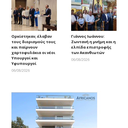
Ορκίστηκαν, έλαβαν
Γιάννος Ιωάννου:
τους διορισμούς τους
Ζωντανή η μνήμη και η
και παίρνουν
ελπίδα επιστροφής
χαρτοφυλάκια οι νέοι
των Ακανθιωτών
Υπουργοί και
06/08/2026
Υφυπουργοί
Larnakaonline
06/08/2026
Larnakaonline