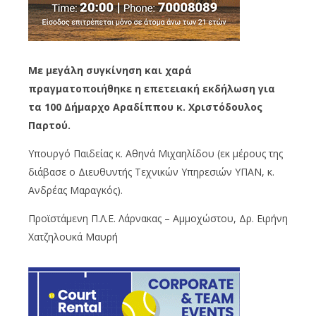
Με μεγάλη συγκίνηση και χαρά
πραγματοποιήθηκε η επετειακή εκδήλωση για
τα 100 Δήμαρχο
Αραδίππου
κ. Χριστόδουλος
Παρτού
.
Υπουργό Παιδείας κ. Αθηνά Μιχαηλίδου (εκ
μέρους
της
διάβασε ο Διευθυντής Τεχνικών Υπηρεσιών ΥΠΑΝ, κ.
Ανδρέας Μαραγκός).
Προϊστάμενη Π.Λ.Ε. Λάρνακας
–
Αμμοχώστου, Δρ. Ειρήνη
Χατζηλουκά
Μαυρή