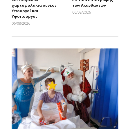
χαρτοφυλάκια οι νέοι
των Ακανθιωτών
Υπουργοί και
06/08/2026
Υφυπουργοί
Larnakaonline
06/08/2026
Larnakaonline