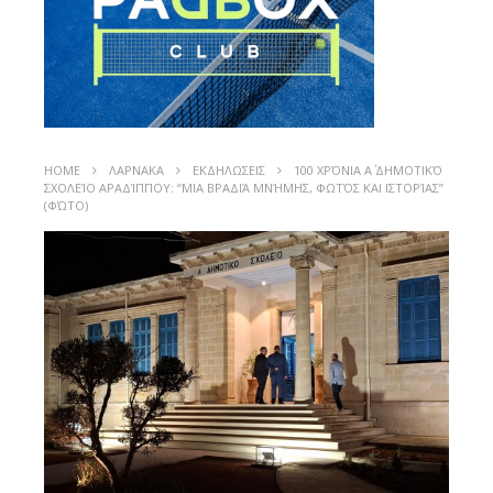
HOME
ΛΑΡΝΑΚΑ
ΕΚΔΗΛΩΣΕΙΣ
100 ΧΡΌΝΙΑ Α΄ ΔΗΜΟΤΙΚΌ
ΣΧΟΛΕΊΟ ΑΡΑΔΊΠΠΟΥ: “ΜΙΑ ΒΡΑΔΙΆ ΜΝΉΜΗΣ, ΦΩΤΌΣ ΚΑΙ ΙΣΤΟΡΊΑΣ”
(ΦΏΤΟ)