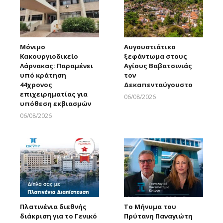
Μόνιμο
Αυγουστιάτικο
Κακουργιοδικείο
ξεφάντωμα στους
Λάρνακας: Παραμένει
Αγίους Βαβατσινιάς
υπό κράτηση
τον
44χρονος
Δεκαπενταύγουστο
επιχειρηματίας για
06/08/2026
υπόθεση εκβιασμών
Larnakaonline
06/08/2026
Larnakaonline
Πλατινένια διεθνής
Το Μήνυμα του
διάκριση για το Γενικό
Πρύτανη Παναγιώτη