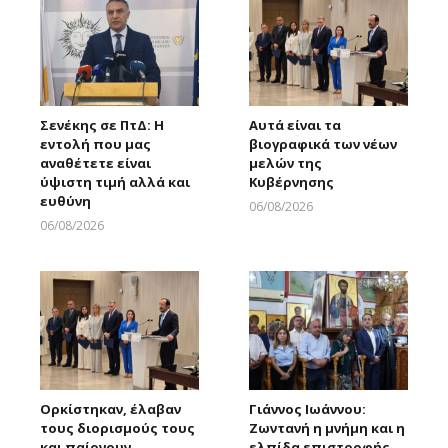
Σενέκης σε ΠτΔ: Η
Αυτά είναι τα
εντολή που μας
βιογραφικά των νέων
αναθέτετε είναι
μελών της
ύψιστη τιμή αλλά και
Κυβέρνησης
ευθύνη
06/08/2026
Larnakaonline
06/08/2026
Larnakaonline
Ορκίστηκαν, έλαβαν
Γιάννος Ιωάννου:
τους διορισμούς τους
Ζωντανή η μνήμη και η
και παίρνουν
ελπίδα επιστροφής