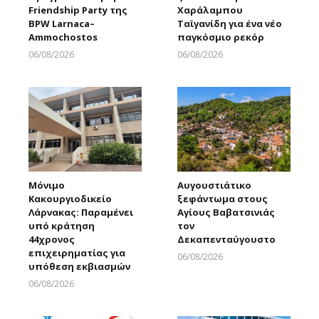
Friendship Party της
Χαράλαμπου
BPW Larnaca–
Ταϊγανίδη για ένα νέο
Ammochostos
παγκόσμιο ρεκόρ
06/08/2026
06/08/2026
Larnakaonline
Larnakaonline
Μόνιμο
Αυγουστιάτικο
Κακουργιοδικείο
ξεφάντωμα στους
Λάρνακας: Παραμένει
Αγίους Βαβατσινιάς
υπό κράτηση
τον
44χρονος
Δεκαπενταύγουστο
επιχειρηματίας για
06/08/2026
υπόθεση εκβιασμών
Larnakaonline
06/08/2026
Larnakaonline