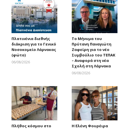
Πλατινένια διεθνής
Το Μήνυμα του
διάκριση για το Γενικό
Πρύτανη Παναγιώτη
Νοσοκομείο Λάρνακας
Ζαφείρη για το νέο
(φώτο)
Συμβούλιο του ΤΕΠΑΚ
– Αναφορά στη νέα
06/08/2026
Σχολή στη Λάρνακα
Larnakaonline
06/08/2026
Larnakaonline
Πλήθος κόσμου στο
Η Ελένη Φουρέιρα