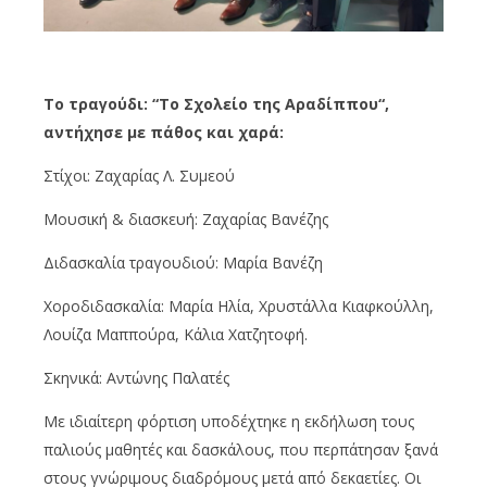
Το τραγούδι: “Το Σχολείο της
Αραδίππου
“,
αντήχησε με πάθος και χαρά:
Στίχοι: Ζαχαρίας Λ.
Συμεού
Μουσική & διασκευή: Ζαχαρίας
Βανέζης
Διδασκαλία τραγουδιού: Μαρία
Βανέζη
Χοροδιδασκαλία: Μαρία Ηλία,
Χρυστάλλα
Κι
α
φκούλλη
,
Λουίζ
α Μαππ
ούρ
α,
Κάλι
α
Χατζητοφή
.
Σκηνικά
: Αντώνης
Παλατές
Με ιδιαίτερη φόρτιση υποδέχτηκε η εκδήλωση τους
πα
λιούς
μα
θητές
και δα
σκάλους
, που περπάτησαν ξανά
στους γνώριμους διαδρόμους μετά από δεκαετίες. Οι